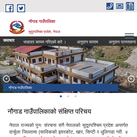
Skip to main content
नौगाड गाउँपालिका
सुदुरपश्चिम प्रदेश, नेपाल
समाचार
नयाँ भाडादर कायम गरिएको बारे ।
अनुदान फाराम
अनुदान प्रस्तावना
नौगाड गाउँकार्यपालिकाको कार्यालय, होपरीगाड
नौगाड ४ सिप्टी
नौगाड गाउँपालिका
नौगाड गाउँपालिकाको संक्षिप्त परिचय
नेपाल राज्यको पुनः संरचना संगै नेपालको सुदूरपश्चिम प्रदेश अन्तर्गत
दार्चुला जिल्लामा (साविकको इयरकोट, खार, सिप्टी र धुलिगडा गरी ४