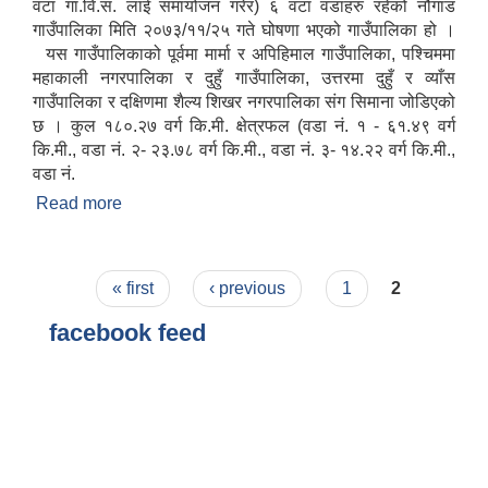
वटा गा.वि.स. लाई समायोजन गरेर) ६ वटा वडाहरु रहेको नौगाड
गाउँपालिका मिति २०७३/११/२५ गते घोषणा भएको गाउँपालिका हो ।
यस गाउँपालिकाको पूर्वमा मार्मा र अपिहिमाल गाउँपालिका, पश्चिममा
महाकाली नगरपालिका र दुहुँ गाउँपालिका, उत्तरमा दुहुँ र व्याँस
गाउँपालिका र दक्षिणमा शैल्य शिखर नगरपालिका संग सिमाना जोडिएको
छ । कुल १८०.२७ वर्ग कि.मी. क्षेत्रफल (वडा नं. १ - ६१.४९ वर्ग
कि.मी., वडा नं. २- २३.७८ वर्ग कि.मी., वडा नं. ३- १४.२२ वर्ग कि.मी.,
वडा नं.
Read more
about नौगाड गाउँपालिकाको संक्षिप्त परिचय
Pages
« first
‹ previous
1
2
facebook feed