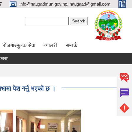
7
info@naugadmun.gov.np, naugaad@gmail.com
Search form
Search
रोजगारमुलक सेवा
ग्यालरी
सम्पर्क
अनुदान प्रस्तावना
अन्य कृषि कार्यक्रमहरु
तरकारी पकेट विकास
ामा पेश गर्नु भएको छ ।