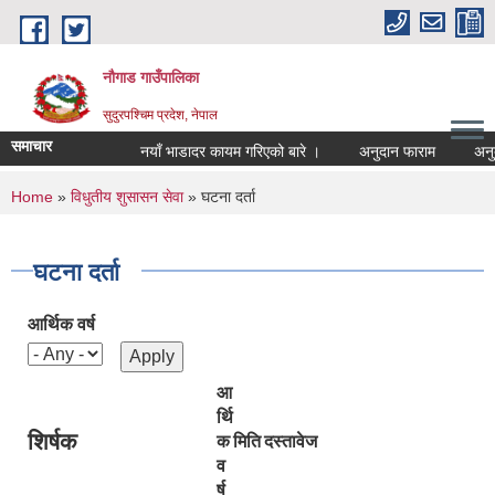
Skip to main content
नौगाड गाउँपालिका
सुदुरपश्चिम प्रदेश, नेपाल
समाचार
नयाँ भाडादर कायम गरिएको बारे ।
अनुदान फाराम
अनुदान प
You are here
Home
»
विधुतीय शुसासन सेवा
» घटना दर्ता
घटना दर्ता
आर्थिक वर्ष
आ
र्थि
शिर्षक
क
मिति
दस्तावेज
व
र्ष