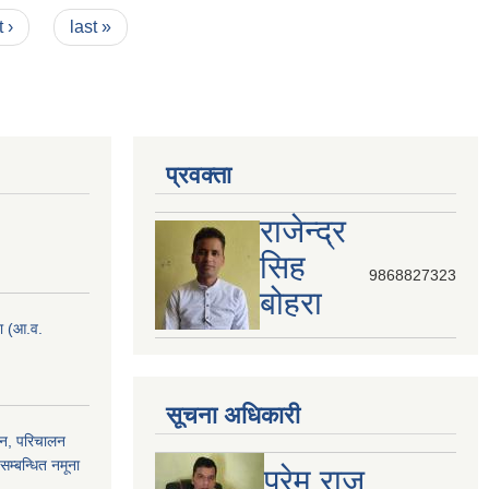
 ›
last »
प्रवक्ता
राजेन्द्र
सिह
9868827323
बोहरा
ना (आ.व.
सूचना अधिकारी
ठन, परिचालन
सम्बन्धित नमूना
प्रेम राज