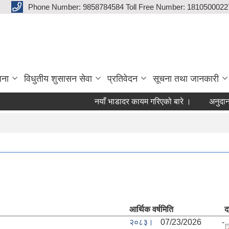
Phone Number: 9858784584 Toll Free Number: 1810500022
जना
विधुतीय शुसासन सेवा
प्रतिवेदन
सूचना तथा जानकारी
नयाँ भाडादर कायम गरिएको बारे ।
अनुदान फा
आर्थिक वर्ष
मिति
द
२०८३।
07/23/2026 -