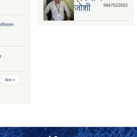
जोशी
9847522552
 परिचालन
९
last »