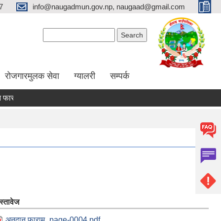
7
info@naugadmun.gov.np, naugaad@gmail.com
Search form
Search
रोजगारमुलक सेवा
ग्यालरी
सम्पर्क
राम
अनुदान प्रस्तावना
अन्य कृषि कार्यक्रमहरु
तरकारी पकेट विक
स्तावेज
अनुदान फाराम_page-0004.pdf