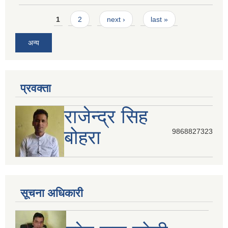
Pages
1
2
next ›
last »
अन्य
प्रवक्ता
राजेन्द्र सिह
बोहरा
9868827323
सूचना अधिकारी