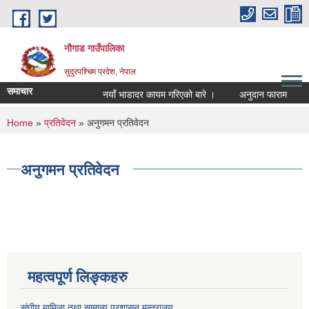
Skip to main content
नौगाड गाउँपालिका
सुदुरपश्चिम प्रदेश, नेपाल
समाचार
नयाँ भाडादर कायम गरिएको बारे ।
अनुदान फाराम
अनु
You are here
Home
»
प्रतिवेदन
» अनुगमन प्रतिवेदन
अनुगमन प्रतिवेदन
महत्वपूर्ण लिङ्कहरु
संघीय मामिला तथा सामान्य प्रशासन मन्त्रालय