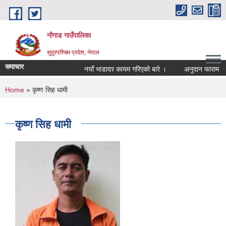
Skip to main content
नौगाड गाउँपालिका
सुदुरपश्चिम प्रदेश, नेपाल
समाचार
नयाँ भाडादर कायम गरिएको बारे ।
अनुदान फाराम
You are here
Home
» कृष्ण सिह धामी
कृष्ण सिह धामी