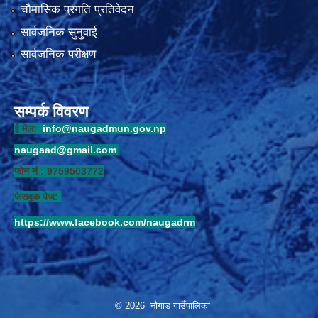
चौमासिक प्रगति प्रतिवेदन
सार्वजनिक सुनुवाई
सार्वजनिक परीक्षण
सम्पर्क विवरण
ई मेल:
info@naugadmun.gov.np
naugaad@gmail.com
फोन नं : 9759503772
फेसबुक पेज:
https://www.facebook.com/naugadrm
© 2026 नौगाड गाउँपालिका