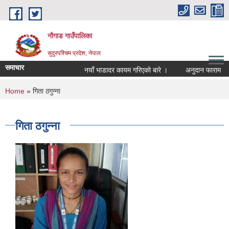
Skip to main content
नौगाड गाउँपालिका
सुदुरपश्चिम प्रदेश, नेपाल
समाचार
नयाँ भाडादर कायम गरिएको बारे ।
अनुदान फाराम
You are here
Home
» गिता ठगुन्ना
गिता ठगुन्ना