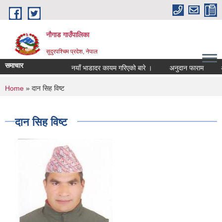
Skip to main content
नौगाड गाउँपालिका
सुदुरपश्चिम प्रदेश, नेपाल
समाचार
नयाँ भाडादर कायम गरिएको बारे ।
अनुदान फाराम
अनु
You are here
Home
» दान सिह विष्ट
दान सिह विष्ट