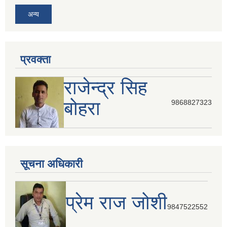
अन्य
प्रवक्ता
राजेन्द्र सिह
बोहरा
9868827323
सूचना अधिकारी
प्रेम राज जोशी
9847522552