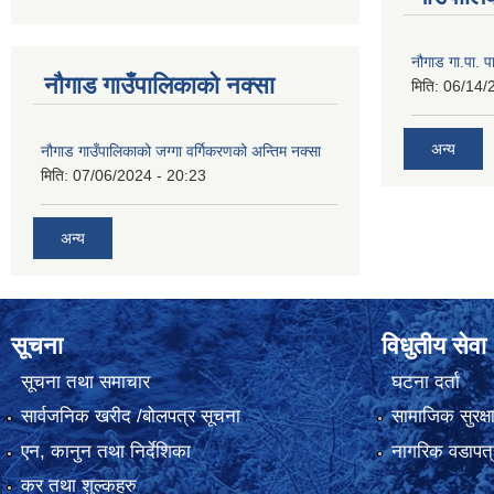
नौगाड गा.पा. पार
नौगाड गाउँपालिकाको नक्सा
मिति:
06/14/
अन्य
नौगाड गाउँपालिकाको जग्गा वर्गिकरणको अन्तिम नक्सा
मिति:
07/06/2024 - 20:23
अन्य
सूचना
विधुतीय सेवा
सूचना तथा समाचार
घटना दर्ता
सार्वजनिक खरीद /बोलपत्र सूचना
सामाजिक सुरक्ष
एन, कानुन तथा निर्देशिका
नागरिक वडापत्
कर तथा शुल्कहरु