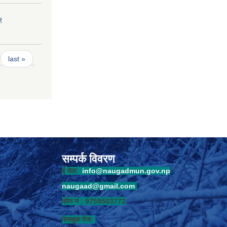
९
last »
सम्पर्क विवरण
ई मेल:
info@naugadmun.gov.np
naugaad@gmail.com
फोन नं : 9759503772
फेसबुक पेज: