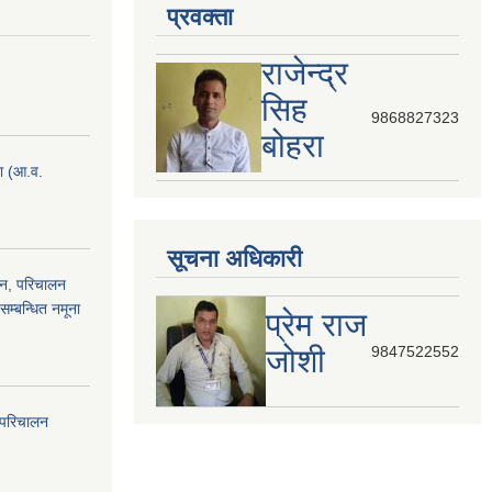
प्रवक्ता
राजेन्द्र
सिह
9868827323
बोहरा
ना (आ.व.
सूचना अधिकारी
ठन, परिचालन
सम्बन्धित नमूना
प्रेम राज
जोशी
9847522552
 परिचालन