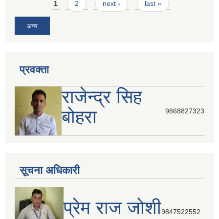
Pages
1
2
next ›
last »
अन्य
प्रवक्ता
राजेन्द्र सिह
बोहरा
9868827323
सूचना अधिकारी
प्रेम राज जोशी
9847522552