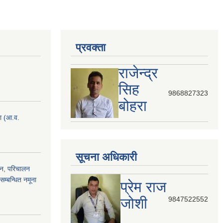
प्रवक्ता
राजेन्द्र
सिह
9868827323
बोहरा
ना (आ.व.
सूचना अधिकारी
ठन, परिचालन
सम्बन्धित नमूना
प्रेम राज
जोशी
9847522552