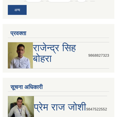
अन्य
प्रवक्ता
राजेन्द्र सिह
बोहरा
9868827323
सूचना अधिकारी
प्रेम राज जोशी
9847522552