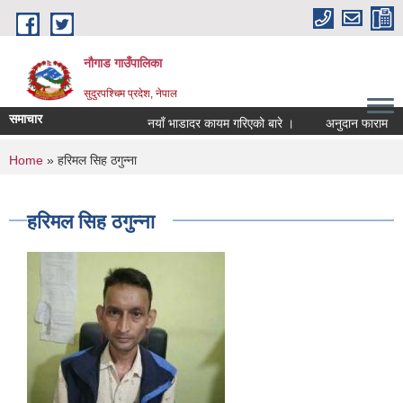
Skip to main content
नौगाड गाउँपालिका
सुदुरपश्चिम प्रदेश, नेपाल
समाचार
नयाँ भाडादर कायम गरिएको बारे ।
अनुदान फाराम
You are here
Home
» हरिमल सिह ठगुन्ना
हरिमल सिह ठगुन्ना