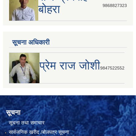
बोहरा
9868827323
सूचना अधिकारी
प्रेम राज जोशी
9847522552
सूचना
सूचना तथा समाचार
सार्वजनिक खरीद /बोलपत्र सूचना