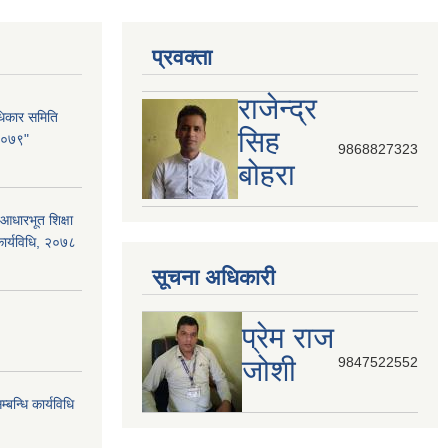
प्रवक्ता
राजेन्द्र
धिकार समिति
सिह
 २०७९"
9868827323
बोहरा
आधारभूत शिक्षा
कार्यविधि, २०७८
सूचना अधिकारी
प्रेम राज
जोशी
9847522552
बन्धि कार्यविधि