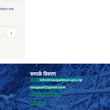
ुनिकरण तथा
1
सम्पर्क विवरण
ई मेल:
info@naugadmun.gov.np
naugaad@gmail.com
फोन नं : 9759503772
फेसबुक पेज: