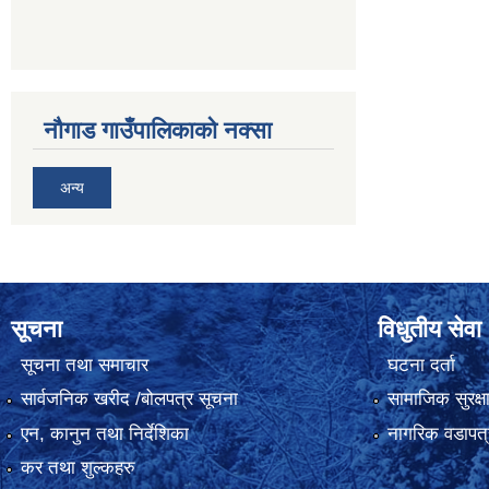
नौगाड गाउँपालिकाको नक्सा
अन्य
सूचना
विधुतीय सेवा
सूचना तथा समाचार
घटना दर्ता
सार्वजनिक खरीद /बोलपत्र सूचना
सामाजिक सुरक्ष
एन, कानुन तथा निर्देशिका
नागरिक वडापत्
कर तथा शुल्कहरु