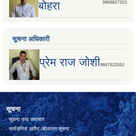
बोहरा
9868827323
सूचना अधिकारी
प्रेम राज जोशी
9847522552
सूचना
सूचना तथा समाचार
सार्वजनिक खरीद /बोलपत्र सूचना