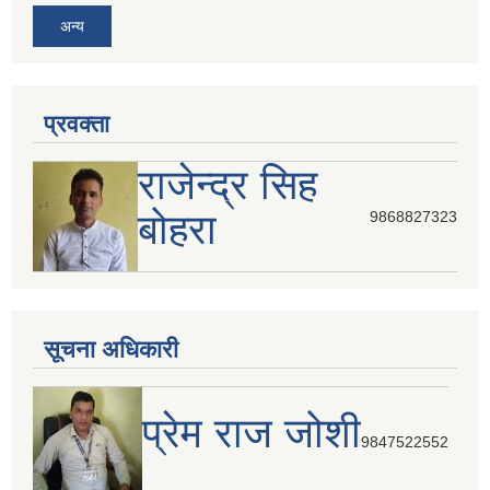
अन्य
प्रवक्ता
राजेन्द्र सिह
बोहरा
9868827323
सूचना अधिकारी
प्रेम राज जोशी
9847522552