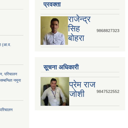
प्रवक्ता
राजेन्द्र
सिह
9868827323
बोहरा
ना (आ.व.
सूचना अधिकारी
ठन, परिचालन
सम्बन्धित नमूना
प्रेम राज
जोशी
9847522552
 परिचालन