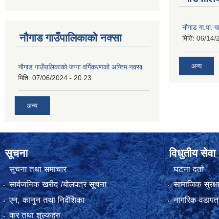
नौगाड गा.पा. पार
नौगाड गाउँपालिकाको नक्सा
मिति:
06/14/
अन्य
नौगाड गाउँपालिकाको जग्गा वर्गिकरणको अन्तिम नक्सा
मिति:
07/06/2024 - 20:23
अन्य
सूचना
विधुतीय सेवा
सूचना तथा समाचार
घटना दर्ता
सार्वजनिक खरीद /बोलपत्र सूचना
सामाजिक सुरक्ष
एन, कानुन तथा निर्देशिका
नागरिक वडापत्
कर तथा शुल्कहरु