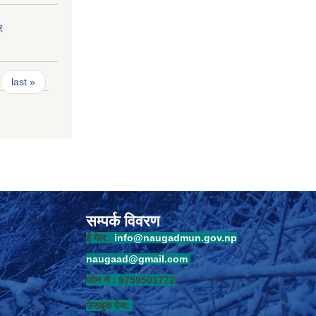
९
last »
सम्पर्क विवरण
ई मेल:
info@naugadmun.gov.np
naugaad@gmail.com
फोन नं : 9759503772
फेसबुक पेज: