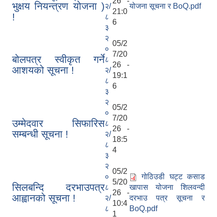
26 -
भुक्षय नियन्त्रण योजना )
२/
योजना सूचना र BoQ.pdf
21:0
!
८
6
३
२
05/2
०
7/20
बोलपत्र स्वीकृत गर्ने
८
26 -
आशयको सूचना !
२/
19:1
८
6
३
२
05/2
०
7/20
उम्मेदवार सिफारिस
८
26 -
सम्बन्धी सूचना !
२/
18:5
८
4
३
२
05/2
०
गोठिउडी घट्ट कसाड
5/20
सिलबन्दि दरभाउपत्र
८
खापास योजना शिलवन्दी
26 -
आह्वानको सूचना !
२/
दरभाउ पत्र सूचना र
10:4
८
BoQ.pdf
1