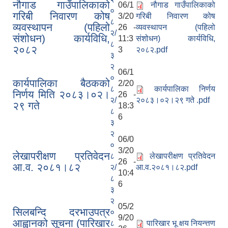
नौगाड गाउँपालिकाको
06/1
नौगाड गाउँपालिकाको
०
गरिबी निवारण कोष
3/20
गरिबी निवारण कोष
८
व्यवस्थापन (पहिलो
26 -
व्यवस्थापन (पहिलो
२/
संशोधन) कार्यविधि,
11:3
संशोधन) कार्यविधि,
८
२०८२
3
२०८२.pdf
३
२
06/1
०
कार्यपालिका बैठकको
2/20
८
कार्यपालिका निर्णय
निर्णय मिति २०८३।०२।
26 -
२/
२०८३।०२।२९ गते .pdf
२९ गते
18:3
८
6
३
२
06/0
०
3/20
लेखापरीक्षण प्रतिवेदन
८
लेखापरीक्षण प्रतिवेदन
26 -
आ.व. २०८१।८२
२/
आ.व.२०८१।८२.pdf
10:4
८
6
३
२
05/2
सिलबन्दि दरभाउपत्र
०
9/20
आह्वानको सूचना (पारिखार
८
पारिखार भू क्षय नियन्त्तण