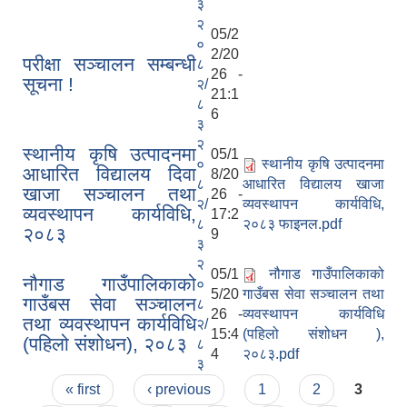
३
२
05/2
०
2/20
परीक्षा सञ्चालन सम्बन्धी
८
26 -
सूचना !
२/
21:1
८
6
३
२
स्थानीय कृषि उत्पादनमा
05/1
०
स्थानीय कृषि उत्पादनमा
आधारित विद्यालय दिवा
8/20
८
आधारित विद्यालय खाजा
खाजा सञ्चालन तथा
26 -
२/
व्यवस्थापन कार्यविधि,
व्यवस्थापन कार्यविधि,
17:2
८
२०८३ फाइनल.pdf
२०८३
9
३
२
05/1
नौगाड गाउँपालिकाको
नौगाड गाउँपालिकाको
०
5/20
गाउँबस सेवा सञ्चालन तथा
गाउँबस सेवा सञ्चालन
८
26 -
व्यवस्थापन कार्यविधि
तथा व्यवस्थापन कार्यविधि
२/
15:4
(पहिलो संशोधन ),
(पहिलो संशोधन), २०८३
८
4
२०८३.pdf
३
Pages
« first
‹ previous
1
2
3