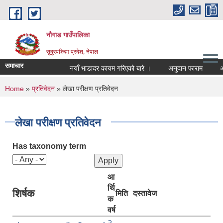
Skip to main content
नौगाड गाउँपालिका
सुदुरपश्चिम प्रदेश, नेपाल
समाचार
नयाँ भाडादर कायम गरिएको बारे ।
अनुदान फाराम
अनुदा
You are here
Home
»
प्रतिवेदन
» लेखा परीक्षण प्रतिवेदन
लेखा परीक्षण प्रतिवेदन
Has taxonomy term
आ
र्थि
शिर्षक
मिति
दस्तावेज
क
वर्ष
२