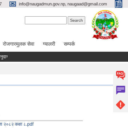
7
info@naugadmun.gov.np, naugaad@gmail.com
Search form
Search
रोजगारमुलक सेवा
ग्यालरी
सम्पर्क
न फाराम
अनुदान प्रस्तावना
अन्य कृषि कार्यक्रमहरु
तरकारी पके
ा २०८२ कक्षा ८.pdf