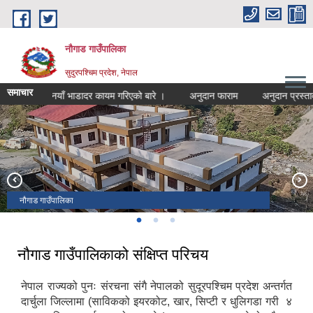
Skip to main content
नौगाड गाउँपालिका
सुदुरपश्चिम प्रदेश, नेपाल
समाचार
नयाँ भाडादर कायम गरिएको बारे ।
अनुदान फाराम
अनुदान प्रस्तावना
नौगाड गाउँकार्यपालिकाको कार्यालय, होपरीगाड
नौगाड ४ सिप्टी
नौगाड गाउँपालिका
नौगाड गाउँपालिकाको संक्षिप्त परिचय
नेपाल राज्यको पुनः संरचना संगै नेपालको सुदूरपश्चिम प्रदेश अन्तर्गत
दार्चुला जिल्लामा (साविकको इयरकोट, खार, सिप्टी र धुलिगडा गरी ४