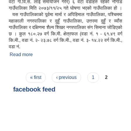
वटा गा.वि.स. लाई समायोजन गरेर) ६ वटा वडाहरु रहेको नौगाड
गाउँपालिका मिति २०७३/११/२५ गते घोषणा भएको गाउँपालिका हो ।
यस गाउँपालिकाको पूर्वमा मार्मा र अपिहिमाल गाउँपालिका, पश्चिममा
महाकाली नगरपालिका र दुहुँ गाउँपालिका, उत्तरमा दुहुँ र व्याँस
गाउँपालिका र दक्षिणमा शैल्य शिखर नगरपालिका संग सिमाना जोडिएको
छ । कुल १८०.२७ वर्ग कि.मी. क्षेत्रफल (वडा नं. १ - ६१.४९ वर्ग
कि.मी., वडा नं. २- २३.७८ वर्ग कि.मी., वडा नं. ३- १४.२२ वर्ग कि.मी.,
वडा नं.
Read more
about नौगाड गाउँपालिकाको संक्षिप्त परिचय
Pages
« first
‹ previous
1
2
facebook feed